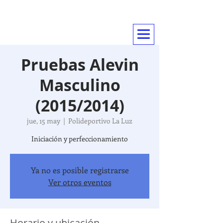
CLUB VOLEIBOL TRES CANTOS
... mas que un deporte
Pruebas Alevin
Masculino
(2015/2014)
jue, 15 may
  |  
Polideportivo La Luz
Iniciación y perfeccionamiento
Ya no es posible registrarse
Ver otros eventos
Horario y ubicación