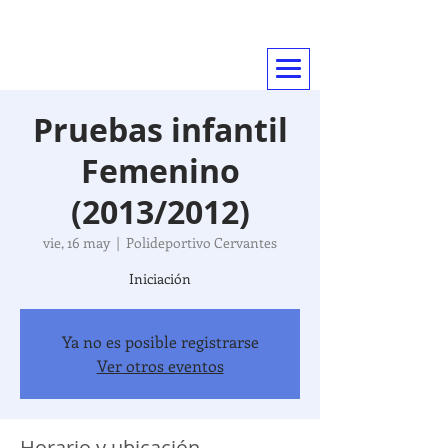
CLUB VOLEIBOL TRES CANTOS
... mas que un deporte
Pruebas infantil
Femenino
(2013/2012)
vie, 16 may
  |  
Polideportivo Cervantes
Iniciación
Ya no es posible registrarse
Ver otros eventos
Horario y ubicación