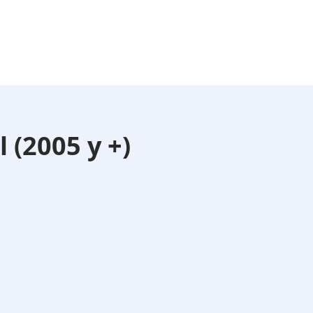
Inicio
Equipos 26/27
Quien Somos
(2005 y +)