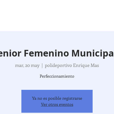
TRES CANTOS
... mas que un deporte
enior Femenino Municipal 
mar, 20 may
  |  
polideportivo Enrique Mas
Perfeccionamiento
Ya no es posible registrarse
Ver otros eventos