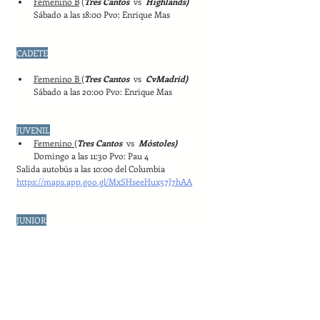
Femenino B
 (
Tres Cantos  
vs
  Highlands)
Sábado a las 18:00 Pvo: Enrique Mas
CADETE
Femenino B 
(
Tres Cantos  
vs
  CvMadrid)
Sábado a las 20:00 Pvo: Enrique Mas
JUVENIL
Femenino 
(
Tres Cantos  
vs
  Móstoles)
Domingo a las 11:30 Pvo: Pau 4
Salida autobús a las 10:00 del Columbia
https://maps.app.goo.gl/MxSHseeHux57J7hAA
JUNIOR
Femenino 
(
Tres Cantos  
vs
  Sanse)
Miercoles a las 20:30 Pvo: Enrique Mas
SENIOR 
Femenino
 (
Tres Cantos  
vs
  Loeches)
Domingo a las 18:00 Pvo: Columbia