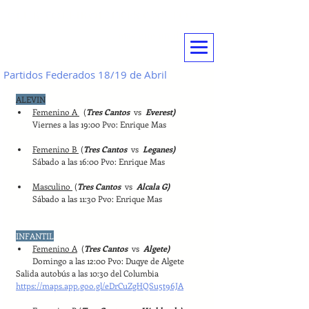
CLUB VOLEIBOL TRES CANTOS
... mas que un deporte
Partidos Federados 18/19 de Abril
ALEVIN
Femenino A 
  (
Tres Cantos  
vs
  Everest)
Viernes a las 19:00 Pvo: Enrique Mas
Femenino B 
 (
Tres Cantos  
vs
  Leganes)
Sábado a las 16:00 Pvo: Enrique Mas
Masculino 
 (
Tres Cantos  
vs
  Alcala G)
Sábado a las 11:30 Pvo: Enrique Mas
INFANTIL
Femenino A
  (
Tres Cantos  
vs
  Algete)
Domingo a las 12:00 Pvo: Duqye de Algete
Salida autobús a las 10:30 del Columbia
https://maps.app.goo.gl/eDrCuZgHQSu5t96JA