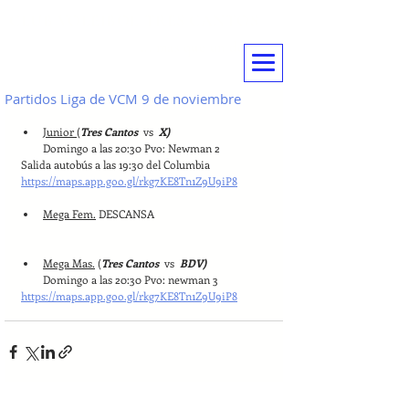
CLUB VOLEIBOL TRES CANTOS
... mas que un deporte
Partidos Liga de VCM 9 de noviembre
Junior 
(
Tres Cantos  
vs
  X)
Domingo a las 20:30 Pvo: Newman 2
Salida autobús a las 19:30 del Columbia
https://maps.app.goo.gl/rkg7KE8Tn1Z9U9iP8
Mega Fem.
 DESCANSA
Mega Mas.
 (
Tres Cantos  
vs
  BDV)
Domingo a las 20:30 Pvo: newman 3
https://maps.app.goo.gl/rkg7KE8Tn1Z9U9iP8